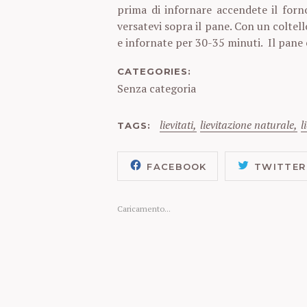
prima di infornare accendete il forno
versatevi sopra il pane. Con un coltel
e infornate per 30-35 minuti. Il pane
CATEGORIES
Senza categoria
S
lievitati
lievitazione naturale
l
TAGS
e
a
r
FACEBOOK
TWITTER
c
h
Caricamento...
f
o
r
: