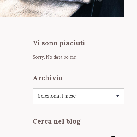
Vi sono piaciuti
Sorry. No data so far.
Archivio
A
r
c
h
Cerca nel blog
i
v
i
S