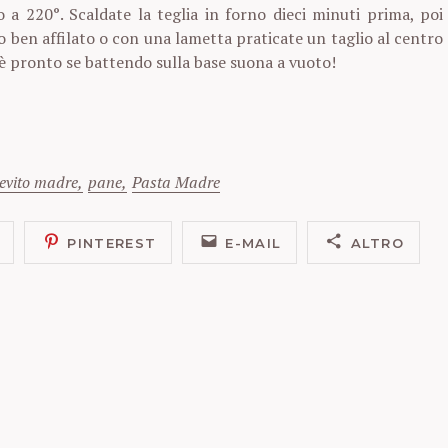
 a 220°. Scaldate la teglia in forno dieci minuti prima, poi
lo ben affilato o con una lametta praticate un taglio al centro
 è pronto se battendo sulla base suona a vuoto!
ievito madre
pane
Pasta Madre
PINTEREST
E-MAIL
ALTRO
Press Esc to cancel.