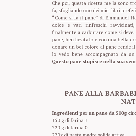
Che poi, questa ricetta me la sono tro
fa, sfogliando uno dei miei libri prefer
“
Come si fa il pane
” di Emmanuel Ha
dolce e vari rinfreschi ravvicinat
finalmente a carburare come si deve.
pane, ben lievitato e con una bella cr
donare un bel colore al pane rende il
lo vedo bene accompagnato da un be
Questo pane stupisce nella sua sem
PANE ALLA BARBABI
NAT
Ingredienti per un pane da 500g cir
150 g di farina 1
220 g di farina 0
220g di pasta madre solida attiva