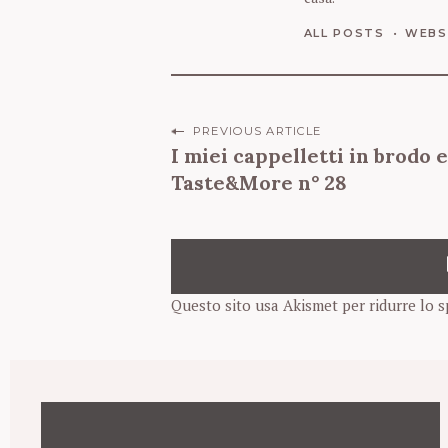
a
ALL POSTS
WEBS
i
l
P
PREVIOUS ARTICLE
I miei cappelletti in brodo e
o
Taste&More n° 28
s
t
n
a
Questo sito usa Akismet per ridurre lo 
v
i
g
a