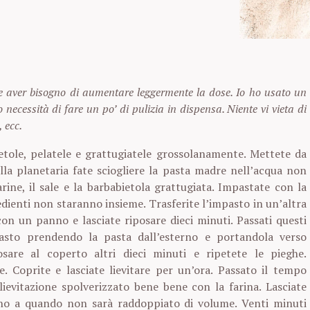
te aver bisogno di aumentare leggermente la dose. Io ho usato un
 necessità di fare un po’ di pulizia in dispensa. Niente vi vieta di
, ecc.
ietole, pelatele e grattugiatele grossolanamente. Mettete da
ella planetaria fate sciogliere la pasta madre nell’acqua non
arine, il sale e la barbabietola grattugiata. Impastate con la
edienti non staranno insieme. Trasferite l’impasto in un’altra
con un panno e lasciate riposare dieci minuti. Passati questi
pasto prendendo la pasta dall’esterno e portandola verso
posare al coperto altri dieci minuti e ripetete le pieghe.
e. Coprite e lasciate lievitare per un’ora. Passato il tempo
lievitazione spolverizzato bene bene con la farina. Lasciate
fino a quando non sarà raddoppiato di volume. Venti minuti