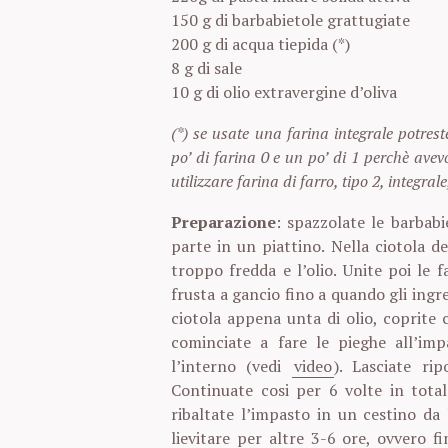
150 g di barbabietole grattugiate
200 g di acqua tiepida (*)
8 g di sale
10 g di olio extravergine d’oliva
(*) se usate una farina integrale potres
po’ di farina 0 e un po’ di 1 perchè avevo
utilizzare farina di farro, tipo 2, integrale
Preparazione
: spazzolate le barbab
parte in un piattino. Nella ciotola d
troppo fredda e l’olio. Unite poi le f
frusta a gancio fino a quando gli ingr
ciotola appena unta di olio, coprite 
cominciate a fare le pieghe all’im
l’interno (vedi
video
). Lasciate ri
Continuate cosi per 6 volte in total
ribaltate l’impasto in un cestino da 
lievitare per altre 3-6 ore, ovvero 