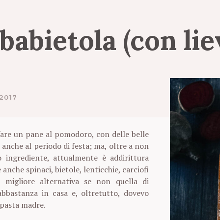
babietola
(con
li
2017
 fare un pane al pomodoro, con delle belle
anche al periodo di festa; ma, oltre a non
o ingrediente, attualmente è addirittura
nche spinaci, bietole, lenticchie, carciofi
e migliore alternativa se non quella di
bbastanza in casa e, oltretutto, dovevo
a pasta madre.