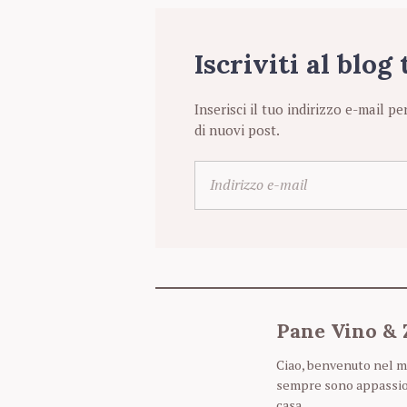
Iscriviti al blog
Inserisci il tuo indirizzo e-mail pe
di nuovi post.
I
n
d
i
r
i
z
z
Pane Vino &
o
e
Ciao, benvenuto nel m
-
sempre sono appassionat
m
casa.