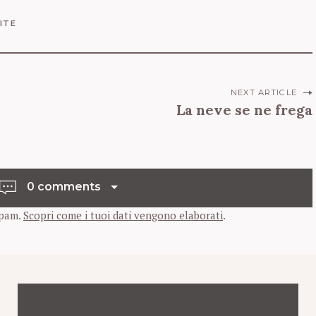
ITE
NEXT ARTICLE
La neve se ne frega
0 comments
spam.
Scopri come i tuoi dati vengono elaborati
.