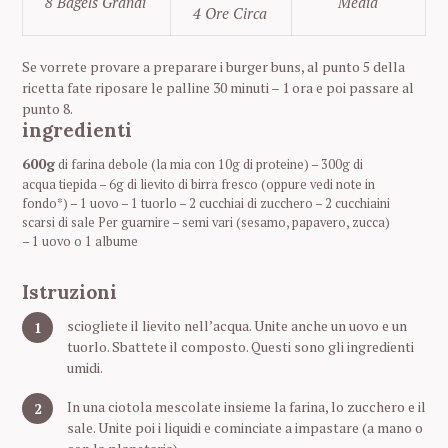
8 Bagels Grandi
Media
4 Ore Circa
Se vorrete provare a preparare i burger buns, al punto 5 della
ricetta fate riposare le palline 30 minuti – 1 ora e poi passare al
punto 8.
ingredienti
600g
di farina debole (la mia con 10g di proteine) – 300g di
acqua tiepida – 6g di lievito di birra fresco (oppure vedi note in
fondo*) – 1 uovo – 1 tuorlo – 2 cucchiai di zucchero – 2 cucchiaini
scarsi di sale Per guarnire – semi vari (sesamo, papavero, zucca)
– 1 uovo o 1 albume
Istruzioni
sciogliete il lievito nell’acqua. Unite anche un uovo e un
tuorlo. Sbattete il composto. Questi sono gli ingredienti
umidi.
In una ciotola mescolate insieme la farina, lo zucchero e il
sale. Unite poi i liquidi e cominciate a impastare (a mano o