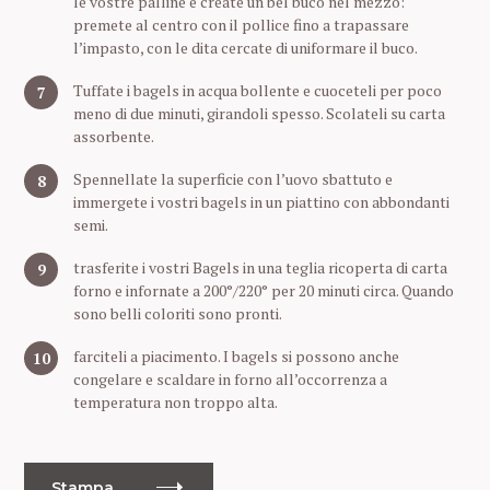
le vostre palline e create un bel buco nel mezzo:
premete al centro con il pollice fino a trapassare
l’impasto, con le dita cercate di uniformare il buco.
Tuffate i bagels in acqua bollente e cuoceteli per poco
meno di due minuti, girandoli spesso. Scolateli su carta
assorbente.
Spennellate la superficie con l’uovo sbattuto e
immergete i vostri bagels in un piattino con abbondanti
semi.
trasferite i vostri Bagels in una teglia ricoperta di carta
forno e infornate a 200°/220° per 20 minuti circa. Quando
sono belli coloriti sono pronti.
farciteli a piacimento. I bagels si possono anche
congelare e scaldare in forno all’occorrenza a
temperatura non troppo alta.
S
e
Stampa