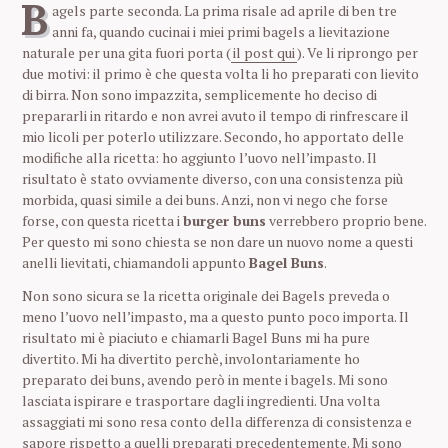
B
agels parte seconda. La prima risale ad aprile di ben tre
anni fa, quando cucinai i miei primi bagels a lievitazione
naturale per una gita fuori porta (
il post qui
). Ve li riprongo per
due motivi: il primo è che questa volta li ho preparati con lievito
di birra. Non sono impazzita, semplicemente ho deciso di
prepararli in ritardo e non avrei avuto il tempo di rinfrescare il
mio licoli per poterlo utilizzare. Secondo, ho apportato delle
modifiche alla ricetta: ho aggiunto l’uovo nell’impasto. Il
risultato è stato ovviamente diverso, con una consistenza più
morbida, quasi simile a dei buns. Anzi, non vi nego che forse
forse, con questa ricetta i
burger buns
verrebbero proprio bene.
Per questo mi sono chiesta se non dare un nuovo nome a questi
anelli lievitati, chiamandoli appunto
Bagel Buns
.
Non sono sicura se la ricetta originale dei Bagels preveda o
meno l’uovo nell’impasto, ma a questo punto poco importa. Il
risultato mi è piaciuto e chiamarli Bagel Buns mi ha pure
divertito. Mi ha divertito perchè, involontariamente ho
preparato dei buns, avendo però in mente i bagels. Mi sono
lasciata ispirare e trasportare dagli ingredienti. Una volta
assaggiati mi sono resa conto della differenza di consistenza e
sapore rispetto a quelli preparati precedentemente. Mi sono