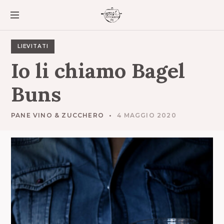
S
k
i
p
t
LIEVITATI
o
Io
li
chiamo
Bagel
c
o
Buns
n
t
e
PANE VINO & ZUCCHERO
4 MAGGIO 2020
n
t