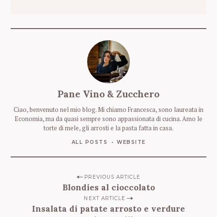
i
z
z
o
e
-
m
a
i
Pane Vino & Zucchero
l
Ciao, benvenuto nel mio blog. Mi chiamo Francesca, sono laureata in
Economia, ma da quasi sempre sono appassionata di cucina. Amo le
torte di mele, gli arrosti e la pasta fatta in casa.
ALL POSTS
WEBSITE
P
PREVIOUS ARTICLE
Blondies al cioccolato
o
NEXT ARTICLE
s
Insalata di patate arrosto e verdure