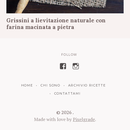
Grissini a lievitazione naturale con
farina macinata a pietra
FOLLOW
V
V
i
i
s
s
HOME
CHI SONO
ARCHIVIO RICETTE
u
u
a
a
CONTATTAMI
l
l
i
i
© 2026 .
z
z
Made with love by
Pixelgrade
.
z
z
a
a