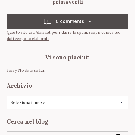
t
primaverili
n
a
0 comments
v
Questo sito usa Akismet per ridurre lo spam.
Scopri come i tuoi
i
dati vengono elaborati
.
g
a
Vi sono piaciuti
t
i
Sorry. No data so far.
o
n
Archivio
A
r
c
h
Cerca nel blog
i
v
S