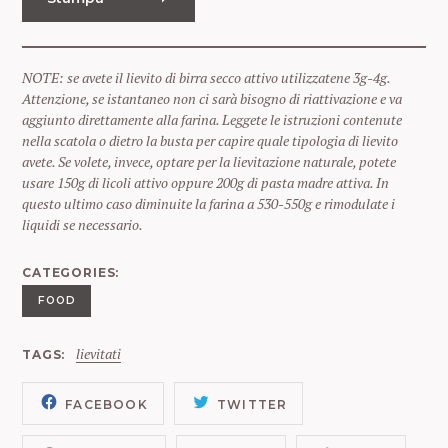
a
r
c
NOTE: se avete il lievito di birra secco attivo utilizzatene 3g-4g.
h
Attenzione, se istantaneo non ci sarà bisogno di riattivazione e va
f
aggiunto direttamente alla farina. Leggete le istruzioni contenute
o
nella scatola o dietro la busta per capire quale tipologia di lievito
r
avete. Se volete, invece, optare per la lievitazione naturale, potete
:
usare 150g di licoli attivo oppure 200g di pasta madre attiva. In
questo ultimo caso diminuite la farina a 530-550g e rimodulate i
liquidi se necessario.
CATEGORIES
FOOD
lievitati
TAGS
FACEBOOK
TWITTER