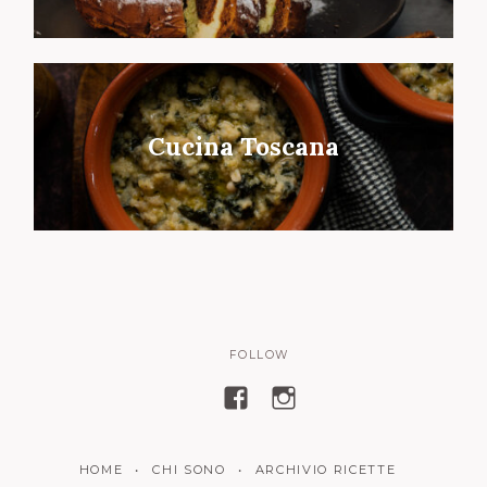
Cucina Toscana
FOLLOW
V
V
i
i
s
s
HOME
CHI SONO
ARCHIVIO RICETTE
u
u