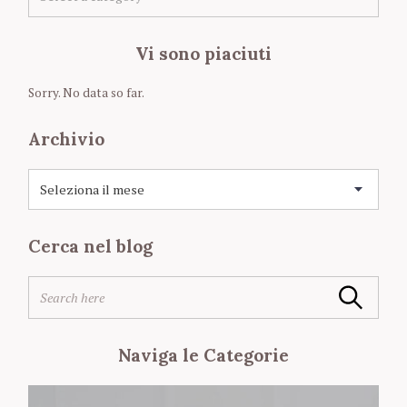
a
t
e
Vi sono piaciuti
g
o
Sorry. No data so far.
r
i
Archivio
e
A
r
c
h
Cerca nel blog
i
S
v
S
e
i
Search
e
a
o
a
r
r
c
Naviga le Categorie
c
h
h
f
f
o