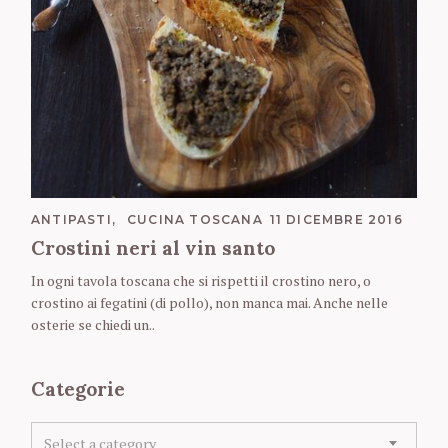
C
ANTIPASTI
CUCINA TOSCANA
11 DICEMBRE 2016
A
Crostini neri al vin santo
T
E
In ogni tavola toscana che si rispetti il crostino nero, o
G
O
crostino ai fegatini (di pollo), non manca mai. Anche nelle
R
osterie se chiedi un..
I
E
S
Categorie
C
Select a category