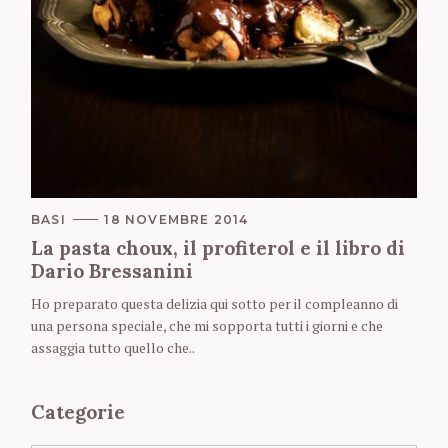
C
BASI
18 NOVEMBRE 2014
A
La pasta choux, il profiterol e il libro di
T
E
Dario Bressanini
G
O
Ho preparato questa delizia qui sotto per il compleanno di
R
una persona speciale, che mi sopporta tutti i giorni e che
I
E
assaggia tutto quello che..
S
Categorie