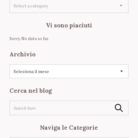
C
Select a category
a
t
e
Vi sono piaciuti
g
o
Sorry. No data so far.
r
i
Archivio
e
A
r
c
h
Cerca nel blog
i
S
v
e
S
i
a
Search
e
o
r
a
c
r
h
Naviga le Categorie
c
f
h