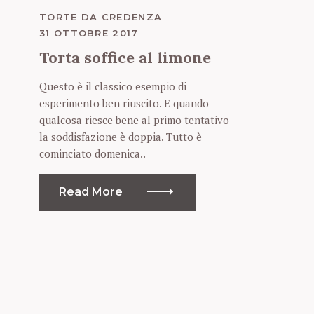
C
TORTE DA CREDENZA
A
S
31 OTTOBRE 2017
T
e
E
Torta soffice al limone
G
a
O
r
R
Questo è il classico esempio di
I
c
esperimento ben riuscito. E quando
E
h
S
qualcosa riesce bene al primo tentativo
f
la soddisfazione è doppia. Tutto è
o
cominciato domenica..
r
:
Read More