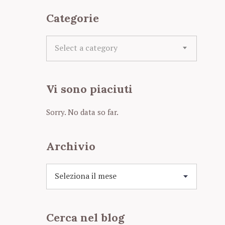
Categorie
C
Select a category
a
t
e
Vi sono piaciuti
g
o
r
Sorry. No data so far.
i
e
Archivio
A
r
c
h
Cerca nel blog
i