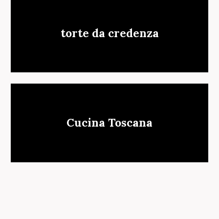
torte da credenza
S
e
Cucina Toscana
a
r
c
h
f
o
r
: