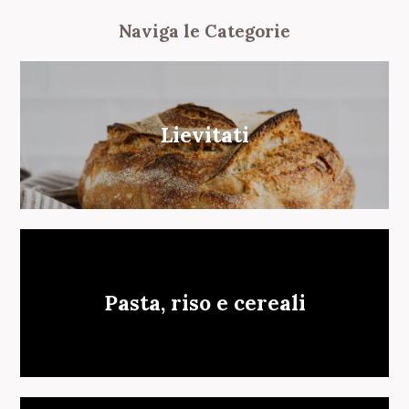
r
Naviga le Categorie
c
h
f
o
r
Lievitati
:
Pasta, riso e cereali