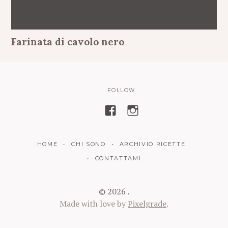
Farinata di cavolo nero
FOLLOW
V
V
i
i
s
s
HOME
CHI SONO
ARCHIVIO RICETTE
u
u
a
a
CONTATTAMI
l
l
i
i
© 2026 .
z
z
Made with love by
Pixelgrade
.
z
z
a
a