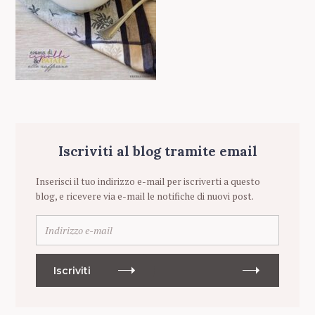
Iscriviti al blog tramite email
Inserisci il tuo indirizzo e-mail per iscriverti a questo
blog, e ricevere via e-mail le notifiche di nuovi post.
I
n
d
i
Iscriviti
r
i
z