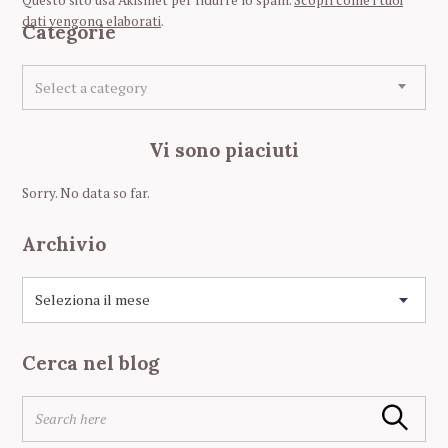
Questo sito usa Akismet per ridurre lo spam.
Scopri come i tuoi
a
dati vengono elaborati
.
Categorie
v
i
C
Select a category
a
g
t
a
e
Vi sono piaciuti
t
g
o
i
Sorry. No data so far.
r
o
i
n
Archivio
e
A
r
c
h
Cerca nel blog
i
v
S
i
Search
e
o
a