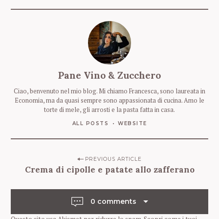
z
o
e
-
m
a
i
Pane Vino & Zucchero
l
Ciao, benvenuto nel mio blog. Mi chiamo Francesca, sono laureata in
Economia, ma da quasi sempre sono appassionata di cucina. Amo le
torte di mele, gli arrosti e la pasta fatta in casa.
ALL POSTS
WEBSITE
P
PREVIOUS ARTICLE
Crema di cipolle e patate allo zafferano
o
s
t
0 comments
n