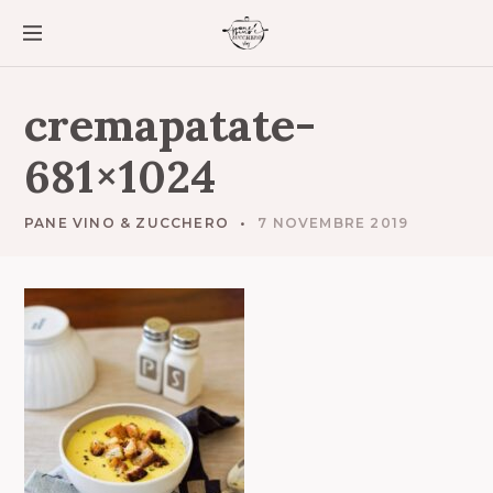
S
k
i
p
t
cremapatate-
o
c
681×1024
o
n
t
PANE VINO & ZUCCHERO
7 NOVEMBRE 2019
e
n
t