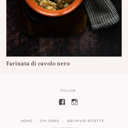
Farinata di cavolo nero
FOLLOW
V
V
i
i
s
s
HOME
CHI SONO
ARCHIVIO RICETTE
u
u