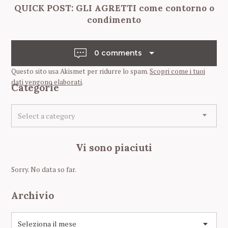
QUICK POST: GLI AGRETTI come contorno o
o
condimento
s
t
n
0 comments
a
Questo sito usa Akismet per ridurre lo spam.
Scopri come i tuoi
v
dati vengono elaborati
.
Categorie
i
C
g
Select a category
a
a
t
t
e
Vi sono piaciuti
g
i
o
o
Sorry. No data so far.
r
n
i
Archivio
e
A