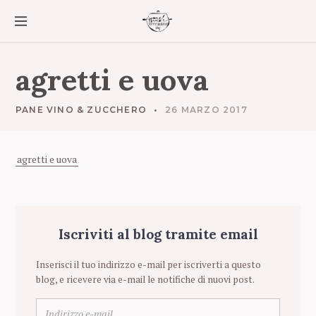
S
k
i
p
t
agretti e uova
o
c
o
PANE VINO & ZUCCHERO
26 MARZO 2017
n
t
e
agretti e uova
n
t
Iscriviti al blog tramite email
Inserisci il tuo indirizzo e-mail per iscriverti a questo
blog, e ricevere via e-mail le notifiche di nuovi post.
I