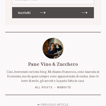
n
d
i
Iscriviti
r
i
z
z
o
e
-
m
a
i
Pane Vino & Zucchero
l
Ciao, benvenuto nel mio blog. Mi chiamo Francesca, sono laureata in
Economia, ma da quasi sempre sono appassionata di cucina. Amo le
torte di mele, gli arrosti e la pasta fatta in casa.
ALL POSTS
WEBSITE
P
PREVIOUS ARTICLE