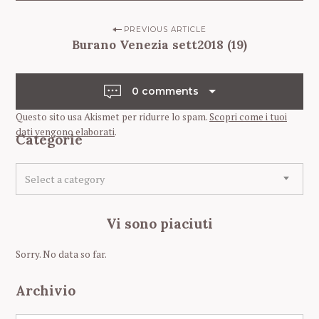
P
PREVIOUS ARTICLE
Burano Venezia sett2018 (19)
o
s
t
0 comments
n
Questo sito usa Akismet per ridurre lo spam.
Scopri come i tuoi
a
dati vengono elaborati
.
Categorie
v
i
C
Select a category
a
g
t
a
e
Vi sono piaciuti
t
g
o
i
Sorry. No data so far.
r
o
i
n
Archivio
e