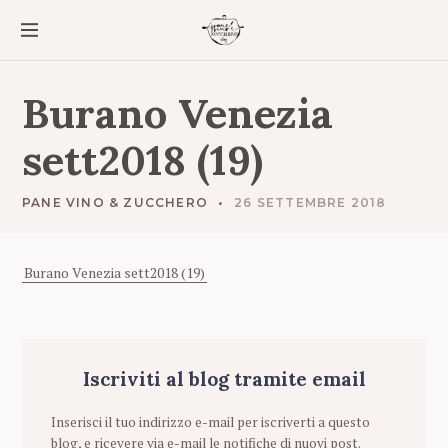
S
k
i
p
t
Burano Venezia
o
c
sett2018 (19)
o
n
t
PANE VINO & ZUCCHERO
26 SETTEMBRE 2018
e
n
t
Burano Venezia sett2018 (19)
Iscriviti al blog tramite email
Inserisci il tuo indirizzo e-mail per iscriverti a questo
blog, e ricevere via e-mail le notifiche di nuovi post.