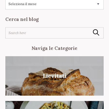
A
r
c
h
Cerca nel blog
i
v
S
i
Search
e
o
a
r
Naviga le Categorie
c
h
f
o
r
Lievitati
: