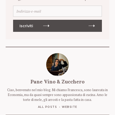
I
n
d
i
Iscriviti
r
i
z
z
o
e
-
m
a
i
Pane Vino & Zucchero
l
Ciao, benvenuto nel mio blog. Mi chiamo Francesca, sono laureata in
Economia, ma da quasi sempre sono appassionata di cucina. Amo le
torte di mele, gli arrosti e la pasta fatta in casa.
ALL POSTS
WEBSITE