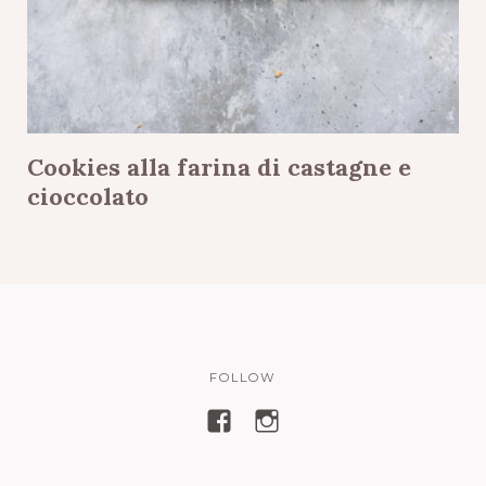
Cookies alla farina di castagne e
cioccolato
FOLLOW
V
V
i
i
s
s