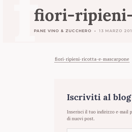
f
fiori-ripien
PANE VINO & ZUCCHERO
13 MARZO 20
fiori-ripieni-ricotta-e-mascarpone
Iscriviti al blo
Inserisci il tuo indirizzo e-mail 
di nuovi post.
I