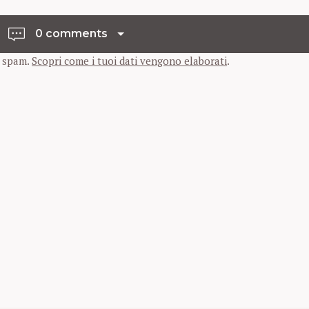
0 comments
o spam.
Scopri come i tuoi dati vengono elaborati
.
Press Esc to cancel.