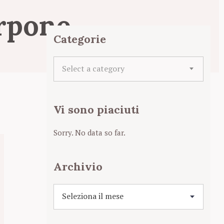
arpone
Categorie
C
Select a category
a
t
e
Vi sono piaciuti
g
o
r
Sorry. No data so far.
i
e
Archivio
A
r
c