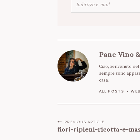
n
d
i
r
i
z
z
Pane Vino 
o
e
Ciao, benvenuto nel
-
sempre sono appassio
m
casa.
a
ALL POSTS
WEB
i
l
P
PREVIOUS ARTICLE
fiori-ripieni-ricotta-e-m
o
S