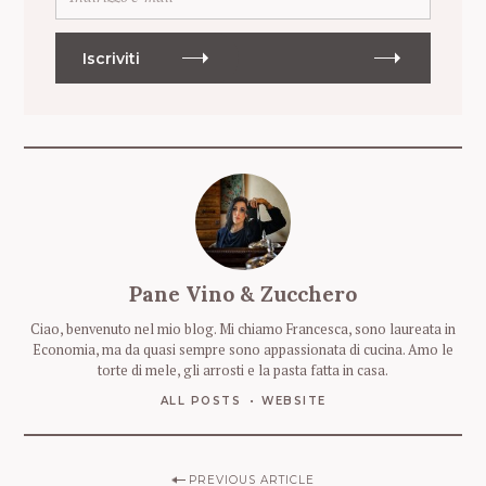
n
d
i
Iscriviti
r
i
z
z
o
e
-
m
a
i
Pane Vino & Zucchero
l
Ciao, benvenuto nel mio blog. Mi chiamo Francesca, sono laureata in
Economia, ma da quasi sempre sono appassionata di cucina. Amo le
torte di mele, gli arrosti e la pasta fatta in casa.
ALL POSTS
WEBSITE
P
PREVIOUS ARTICLE