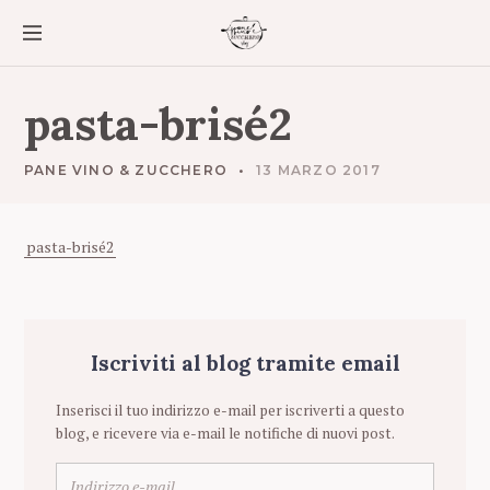
S
k
i
p
t
pasta-brisé2
o
c
o
PANE VINO & ZUCCHERO
13 MARZO 2017
n
t
e
pasta-brisé2
n
t
Iscriviti al blog tramite email
Inserisci il tuo indirizzo e-mail per iscriverti a questo
blog, e ricevere via e-mail le notifiche di nuovi post.
I