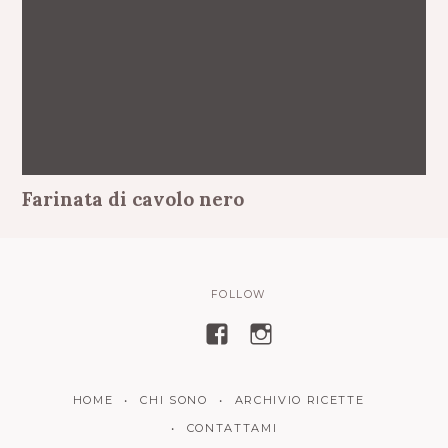
Farinata di cavolo nero
FOLLOW
V
V
i
i
s
s
HOME
CHI SONO
ARCHIVIO RICETTE
u
u
a
a
CONTATTAMI