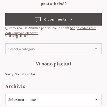
pasta-brisé2
o
s
t
0 comments
n
Questo sito usa Akismet per ridurre lo spam.
Scopri come i tuoi
a
dati vengono elaborati
.
Categorie
v
i
C
Select a category
a
g
t
a
e
Vi sono piaciuti
t
g
o
i
Sorry. No data so far.
r
o
i
n
Archivio
e
A
r
c