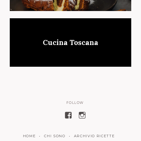
Cucina Toscana
FOLLOW
V
V
i
i
s
s
HOME
CHI SONO
ARCHIVIO RICETTE
u
u