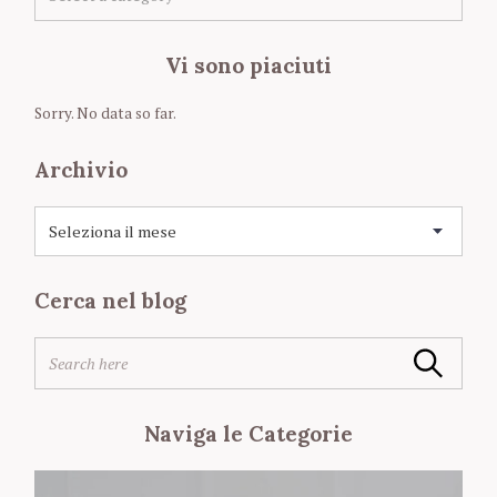
a
t
e
Vi sono piaciuti
g
o
Sorry. No data so far.
r
i
Archivio
e
A
r
c
h
Cerca nel blog
i
S
v
S
e
i
Search
e
a
o
a
r
r
c
Naviga le Categorie
c
h
h
f
f
o