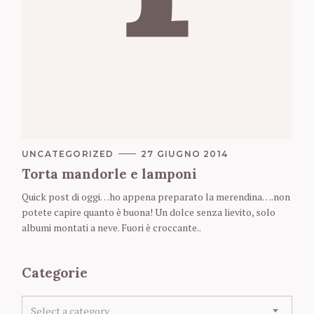
C
UNCATEGORIZED
27 GIUGNO 2014
A
Torta mandorle e lamponi
T
E
Quick post di oggi…ho appena preparato la merendina….non
G
O
potete capire quanto è buona! Un dolce senza lievito, solo
R
albumi montati a neve. Fuori è croccante..
I
E
S
Categorie
C
Select a category