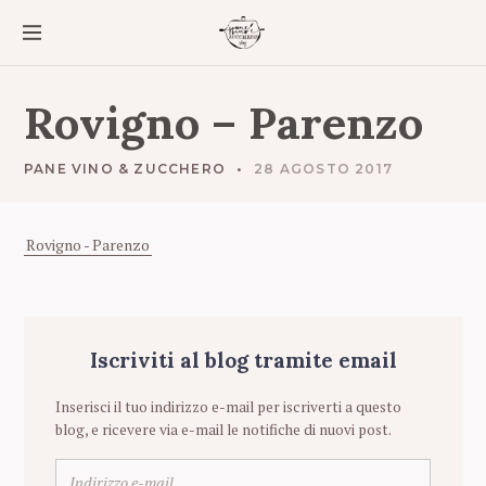
S
k
i
p
t
Rovigno – Parenzo
o
c
o
PANE VINO & ZUCCHERO
28 AGOSTO 2017
n
t
e
Rovigno - Parenzo
n
t
Iscriviti al blog tramite email
Inserisci il tuo indirizzo e-mail per iscriverti a questo
blog, e ricevere via e-mail le notifiche di nuovi post.
I