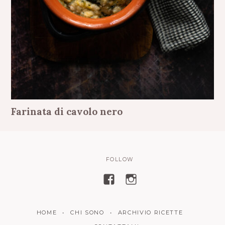
Farinata di cavolo nero
FOLLOW
V
V
i
i
s
s
HOME
CHI SONO
ARCHIVIO RICETTE
u
u