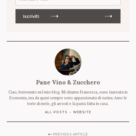
n
d
i
Iscriviti
r
i
z
z
o
e
-
m
a
i
Pane Vino & Zucchero
l
Ciao, benvenuto nel mio blog. Mi chiamo Francesca, sono laureata in
Economia, ma da quasi sempre sono appassionata di cucina. Amo le
torte di mele, gli arrosti e la pasta fatta in casa.
ALL POSTS
WEBSITE
P
PREVIOUS ARTICLE