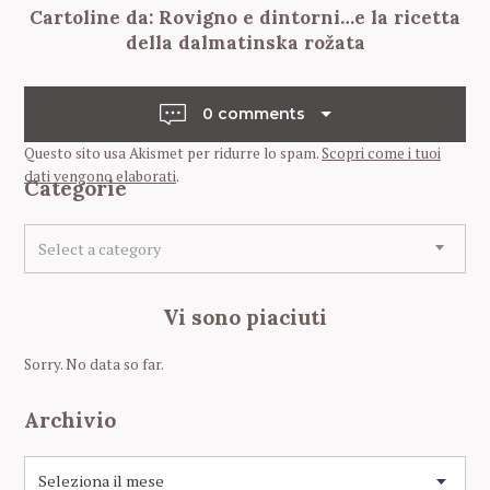
Cartoline da: Rovigno e dintorni…e la ricetta
o
della dalmatinska rožata
s
t
n
0 comments
a
Questo sito usa Akismet per ridurre lo spam.
Scopri come i tuoi
v
dati vengono elaborati
.
Categorie
i
C
g
Select a category
a
a
t
t
e
Vi sono piaciuti
g
i
o
o
Sorry. No data so far.
r
n
i
Archivio
e
A