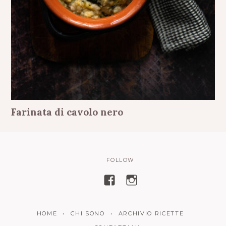
Farinata di cavolo nero
FOLLOW
V
V
i
i
s
s
HOME
CHI SONO
ARCHIVIO RICETTE
u
u