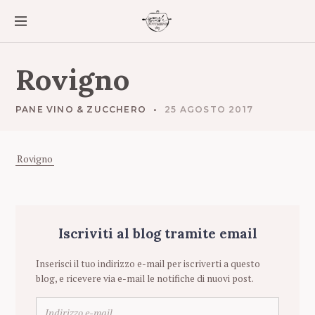
S
k
i
p
t
Rovigno
o
c
o
PANE VINO & ZUCCHERO
25 AGOSTO 2017
n
t
e
Rovigno
n
t
Iscriviti al blog tramite email
Inserisci il tuo indirizzo e-mail per iscriverti a questo
blog, e ricevere via e-mail le notifiche di nuovi post.
I