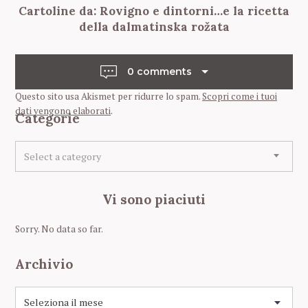
Cartoline da: Rovigno e dintorni…e la ricetta
o
della dalmatinska rožata
s
t
n
0 comments
a
Questo sito usa Akismet per ridurre lo spam.
Scopri come i tuoi
v
dati vengono elaborati
.
Categorie
i
C
g
Select a category
a
a
t
t
e
Vi sono piaciuti
g
i
o
o
Sorry. No data so far.
r
n
i
Archivio
e
A