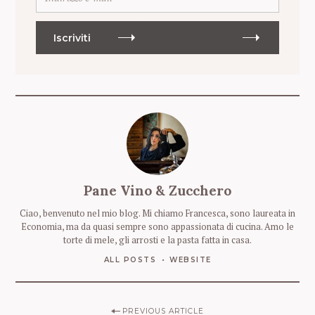
n
d
i
Iscriviti
r
i
z
z
o
e
-
m
a
i
Pane Vino & Zucchero
l
Ciao, benvenuto nel mio blog. Mi chiamo Francesca, sono laureata in
Economia, ma da quasi sempre sono appassionata di cucina. Amo le
torte di mele, gli arrosti e la pasta fatta in casa.
ALL POSTS
WEBSITE
P
PREVIOUS ARTICLE