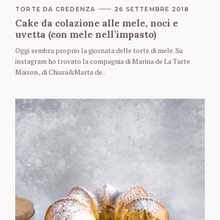
C
TORTE DA CREDENZA
26 SETTEMBRE 2018
A
Cake da colazione alle mele, noci e
T
E
uvetta (con mele nell’impasto)
G
O
Oggi sembra proprio la giornata delle torte di mele. Su
R
instagram ho trovato la compagnia di Marina de La Tarte
I
E
Maison , di Chiara&Marta de..
S