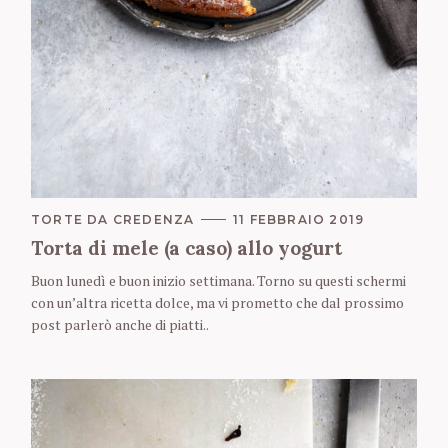
C
TORTE DA CREDENZA
11 FEBBRAIO 2019
A
Torta di mele (a caso) allo yogurt
T
E
Buon lunedì e buon inizio settimana. Torno su questi schermi
G
O
con un’altra ricetta dolce, ma vi prometto che dal prossimo
R
post parlerò anche di piatti..
I
E
S