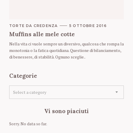
C
TORTE DA CREDENZA
5 OTTOBRE 2016
A
Muffins alle mele cotte
T
E
Nella vita ci vuole sempre un diversivo, qualcosa che rompa la
G
O
monotonia o la fatica quotidiana. Questione di bilanciamento,
R
di benessere, di stabilità. Ognuno sceglie..
I
E
S
Categorie
C
Select a category
a
t
e
Vi sono piaciuti
g
o
Sorry. No data so far.
r
i