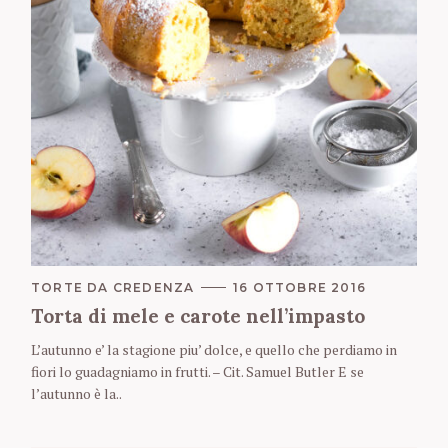
C
TORTE DA CREDENZA
16 OTTOBRE 2016
A
Torta di mele e carote nell’impasto
T
E
L’autunno e’ la stagione piu’ dolce, e quello che perdiamo in
G
O
fiori lo guadagniamo in frutti. – Cit. Samuel Butler E se
R
l’autunno è la..
I
E
S