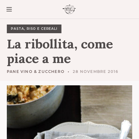
S
k
i
p
t
PASTA, RISO E CEREALI
o
La
ribollita,
come
c
o
piace
a
me
n
t
e
PANE VINO & ZUCCHERO
28 NOVEMBRE 2016
n
t