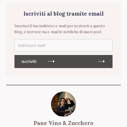
Iscriviti al blog tramite email
Inserisci il tuo indirizzo e-mail per iscriverti a questo
blog, e ricevere via e-mail le notifiche di nuovi post.
I
n
d
i
Iscriviti
r
i
z
z
o
e
-
m
a
i
Pane Vino & Zucchero
l