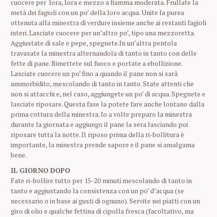
cuocere per 1ora,1ora e mezzo a fiamma moderata. Frullate la
metà dei fagioli con un po’ della loro acqua. Unite la purea
ottenuta alla minestra di verdure insieme anche ai restanti fagioli
interi. Lasciate cuocere per un’altro po’, tipo una mezzoretta.
Aggiustate di sale e pepe, spegnete.In un’altra pentola
travasate la minestra alternandola di tanto in tanto con delle
fette di pane. Rimettete sul fuoco e portate a ebollizione.
Lasciate cuocere un po’ fino a quando il pane non si sarà
ammorbidito, mescolando di tanto in tanto. State attenti che
non si attacchi e, nel caso, aggiungete un po’ di acqua. Spegnete e
lasciate riposare. Questa fase la potete fare anche lontano dalla
prima cottura della minestra. Io a volte preparo la minestra
durante la giornata e aggiungo il pane la sera lasciando poi
riposare tutta la notte. Il riposo prima della ri-bollitura è
importante, la minestra prende sapore e il pane si amalgama
bene.
IL GIORNO DOPO
Fate ri-bollire tutto per 15-20 minuti mescolando di tanto in
tanto e aggiustando la consistenza con un po’ d’acqua (se
necessario o in base ai gusti di ognuno). Servite nei piatti con un
giro di olio e qualche fettina di cipolla fresca (facoltativo, ma