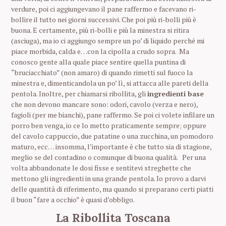
verdure, poi ci aggiungevano il pane raffermo e facevano ri-
bollire il tutto nei giorni successivi. Che poi più ri-bolli più è
buona. E certamente, più ri-bolli e più la minestra si ritira
(asciuga), ma io ci aggiungo sempre un po’ di liquido perché mi
piace morbida, calda e…con la cipolla a crudo sopra. Ma
conosco gente alla quale piace sentire quella puntina di
“bruciacchiato” (non amaro) di quando rimetti sul fuoco la
minestra e, dimenticandola un po’ lì, si attacca alle pareti della
pentola. Inoltre, per chiamarsi ribollita, gli
ingredienti base
che non devono mancare sono: odori, cavolo (verza e nero),
fagioli (per me bianchi), pane raffermo. Se poi ci volete infilare un
porro ben venga, io ce lo metto praticamente sempre; oppure
del cavolo cappuccio, due patatine o una zucchina, un pomodoro
maturo, ecc… insomma, l’importante è che tutto sia di stagione,
meglio se del contadino o comunque di buona qualità. Per una
volta abbandonate le dosi fisse e sentitevi streghette che
mettono gli ingredienti in una grande pentola. Io provo a darvi
delle quantità di riferimento, ma quando si preparano certi piatti
il buon “fare a occhio” è quasi d’obbligo.
La Ribollita
Toscana