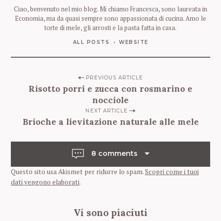
Ciao, benvenuto nel mio blog. Mi chiamo Francesca, sono laureata in
Economia, ma da quasi sempre sono appassionata di cucina. Amo le
torte di mele, gli arrosti e la pasta fatta in casa.
S
e
ALL POSTS
WEBSITE
a
r
c
P
PREVIOUS ARTICLE
h
Risotto porri e zucca con rosmarino e
o
f
nocciole
o
s
r
NEXT ARTICLE
t
Brioche a lievitazione naturale alle mele
:
n
a
8 comments
v
Questo sito usa Akismet per ridurre lo spam.
Scopri come i tuoi
i
dati vengono elaborati
.
g
a
Vi sono piaciuti
t