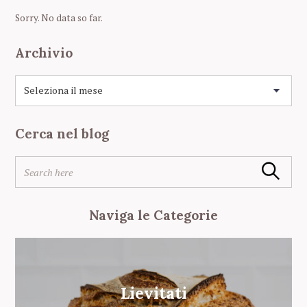
i
Sorry. No data so far.
o
n
Archivio
A
r
c
h
Cerca nel blog
i
v
S
i
Search
e
o
a
r
Naviga le Categorie
c
h
f
o
r
Lievitati
: