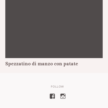
Spezzatino di manzo con patate
FOLLOW
V
V
i
i
s
s