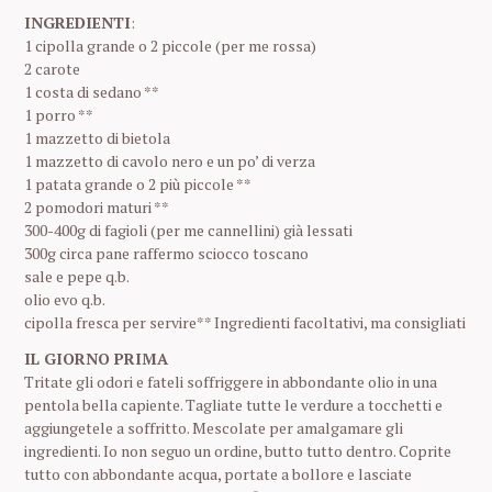
INGREDIENTI
:
1 cipolla grande o 2 piccole (per me rossa)
2 carote
1 costa di sedano **
1 porro **
1 mazzetto di bietola
1 mazzetto di cavolo nero e un po’ di verza
1 patata grande o 2 più piccole **
2 pomodori maturi **
300-400g di fagioli (per me cannellini) già lessati
300g circa pane raffermo sciocco toscano
sale e pepe q.b.
olio evo q.b.
cipolla fresca per servire** Ingredienti facoltativi, ma consigliati
IL GIORNO PRIMA
Tritate gli odori e fateli soffriggere in abbondante olio in una
pentola bella capiente. Tagliate tutte le verdure a tocchetti e
aggiungetele a soffritto. Mescolate per amalgamare gli
ingredienti. Io non seguo un ordine, butto tutto dentro. Coprite
tutto con abbondante acqua, portate a bollore e lasciate