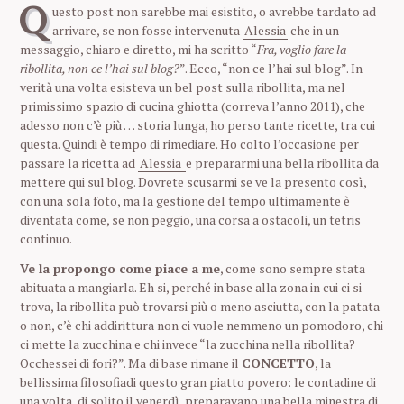
Q
uesto post non sarebbe mai esistito, o avrebbe tardato ad
arrivare, se non fosse intervenuta
Alessia
che in un
messaggio, chiaro e diretto, mi ha scritto “
Fra, voglio fare la
ribollita, non ce l’hai sul blog?
”. Ecco, “non ce l’hai sul blog”. In
verità una volta esisteva un bel post sulla ribollita, ma nel
primissimo spazio di cucina ghiotta (correva l’anno 2011), che
adesso non c’è più … storia lunga, ho perso tante ricette, tra cui
questa. Quindi è tempo di rimediare. Ho colto l’occasione per
passare la ricetta ad
Alessia
e prepararmi una bella ribollita da
mettere qui sul blog. Dovrete scusarmi se ve la presento così,
con una sola foto, ma la gestione del tempo ultimamente è
diventata come, se non peggio, una corsa a ostacoli, un tetris
continuo.
Ve la propongo come piace a me
, come sono sempre stata
abituata a mangiarla. Eh si, perché in base alla zona in cui ci si
trova, la ribollita può trovarsi più o meno asciutta, con la patata
o non, c’è chi addirittura non ci vuole nemmeno un pomodoro, chi
ci mette la zucchina e chi invece “la zucchina nella ribollita?
Occhessei di fori?”. Ma di base rimane il
CONCETTO
, la
bellissima filosofiadi questo gran piatto povero: le contadine di
una volta, di solito il venerdì, preparavano una bella minestra di