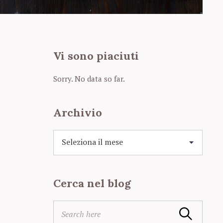
Vi sono piaciuti
Sorry. No data so far.
Archivio
A
r
c
h
Cerca nel blog
i
v
i
S
Search
o
e