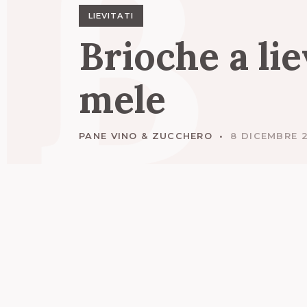
B
LIEVITATI
Brioche
a
li
mele
PANE VINO & ZUCCHERO
8 DICEMBRE 