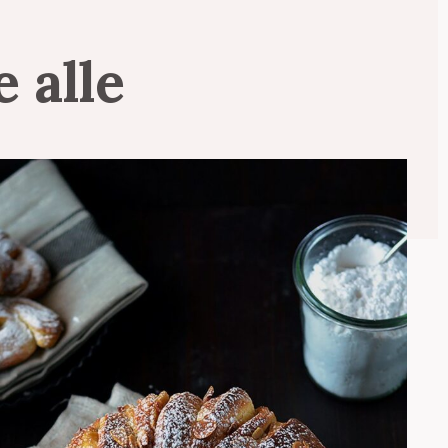
le
alle