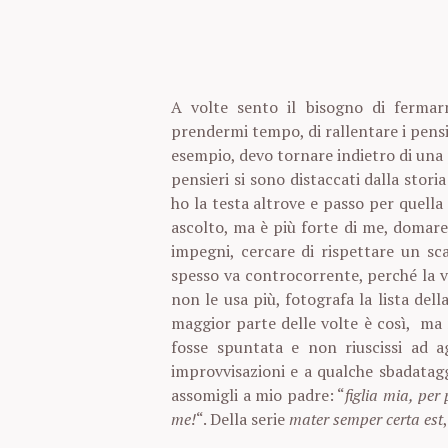
A volte sento il bisogno di fermar
prendermi tempo, di rallentare i pens
esempio, devo tornare indietro di una 
pensieri si sono distaccati dalla stor
ho la testa altrove e passo per quella
ascolto, ma è più forte di me, domare i
impegni, cercare di rispettare un sca
spesso va controcorrente, perché la 
non le usa più, fotografa la lista del
maggior parte delle volte è così, ma 
fosse spuntata e non riuscissi ad a
improvvisazioni e a qualche sbadatag
assomigli a mio padre: “
figlia mia, per
me!
“. Della serie
mater semper certa est