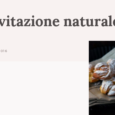
evitazione
natura
2016