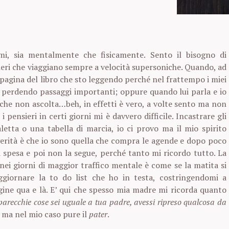
mi, sia mentalmente che fisicamente. Sento il bisogno di
ieri che viaggiano sempre a velocità supersoniche. Quando, ad
pagina del libro che sto leggendo perché nel frattempo i miei
ia perdendo passaggi importanti; oppure quando lui parla e io
 che non ascolta…beh, in effetti è vero, a volte sento ma non
 pensieri in certi giorni mi è davvero difficile. Incastrare gli
letta o una tabella di marcia, io ci provo ma il mio spirito
verità è che io sono quella che compra le agende e dopo poco
la spesa e poi non la segue, perché tanto mi ricordo tutto. La
nei giorni di maggior traffico mentale è come se la matita si
ggiornare la to do list che ho in testa, costringendomi a
gine qua e là. E’ qui che spesso mia madre mi ricorda quanto
 parecchie cose sei uguale a tua padre, avessi ripreso qualcosa da
, ma nel mio caso pure il
pater
.