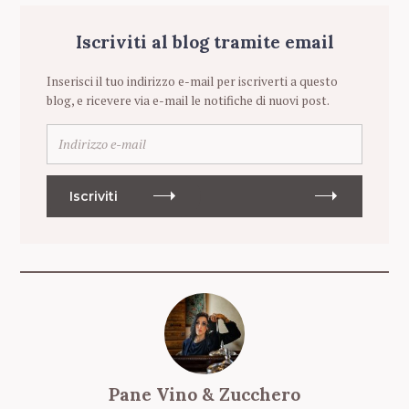
Iscriviti al blog tramite email
Inserisci il tuo indirizzo e-mail per iscriverti a questo
blog, e ricevere via e-mail le notifiche di nuovi post.
I
n
d
i
Iscriviti
r
i
z
z
o
e
-
S
m
e
a
a
i
r
Pane Vino & Zucchero
l
c