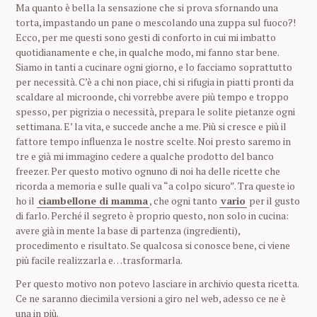
Ma quanto è bella la sensazione che si prova sfornando una
torta, impastando un pane o mescolando una zuppa sul fuoco?!
Ecco, per me questi sono gesti di conforto in cui mi imbatto
quotidianamente e che, in qualche modo, mi fanno star bene.
Siamo in tanti a cucinare ogni giorno, e lo facciamo soprattutto
per necessità. C’è a chi non piace, chi si rifugia in piatti pronti da
scaldare al microonde, chi vorrebbe avere più tempo e troppo
spesso, per pigrizia o necessità, prepara le solite pietanze ogni
settimana. E’ la vita, e succede anche a me. Più si cresce e più il
fattore tempo influenza le nostre scelte. Noi presto saremo in
tre e già mi immagino cedere a qualche prodotto del banco
freezer. Per questo motivo ognuno di noi ha delle ricette che
ricorda a memoria e sulle quali va “a colpo sicuro”. Tra queste io
ho il
ciambellone di mamma
, che ogni tanto
vario
per il gusto
di farlo. Perché il segreto è proprio questo, non solo in cucina:
avere già in mente la base di partenza (ingredienti),
procedimento e risultato. Se qualcosa si conosce bene, ci viene
più facile realizzarla e…trasformarla.
Per questo motivo non potevo lasciare in archivio questa ricetta.
Ce ne saranno diecimila versioni a giro nel web, adesso ce ne è
una in più.