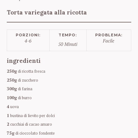
Torta variegata alla ricotta
PORZIONI:
TEMPO:
PROBLEMA:
4-6
Facile
50 Minuti
ingredienti
250g
di ricotta fresca
250g
di zucchero
300g
di farina
100g
di burro
4
uova
1
bustina di lievito per dolci
2
cucchiai di cacao amaro
75g
di cioccolato fondente