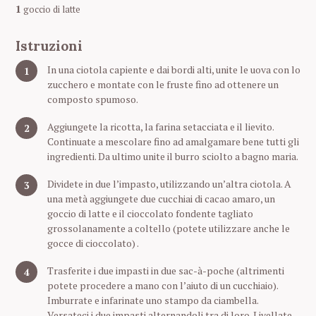
1
goccio di latte
Istruzioni
In una ciotola capiente e dai bordi alti, unite le uova con lo
zucchero e montate con le fruste fino ad ottenere un
composto spumoso.
Aggiungete la ricotta, la farina setacciata e il lievito.
Continuate a mescolare fino ad amalgamare bene tutti gli
ingredienti. Da ultimo unite il burro sciolto a bagno maria.
Dividete in due l’impasto, utilizzando un’altra ciotola. A
una metà aggiungete due cucchiai di cacao amaro, un
goccio di latte e il cioccolato fondente tagliato
grossolanamente a coltello (potete utilizzare anche le
gocce di cioccolato) .
Trasferite i due impasti in due sac-à-poche (altrimenti
potete procedere a mano con l’aiuto di un cucchiaio).
Imburrate e infarinate uno stampo da ciambella.
Versateci i due impasti alternandoli tra di loro. Livellate