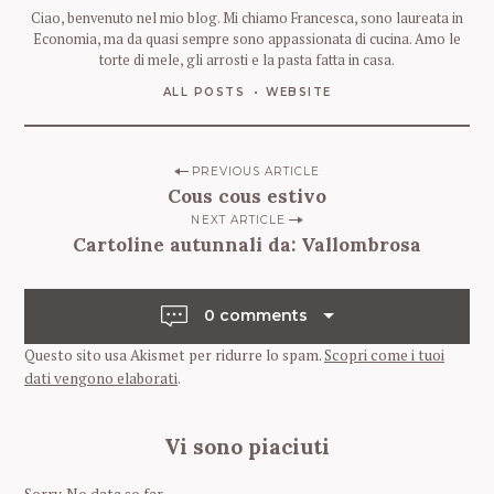
h
Ciao, benvenuto nel mio blog. Mi chiamo Francesca, sono laureata in
f
Economia, ma da quasi sempre sono appassionata di cucina. Amo le
torte di mele, gli arrosti e la pasta fatta in casa.
o
r
ALL POSTS
WEBSITE
:
P
PREVIOUS ARTICLE
Cous cous estivo
o
NEXT ARTICLE
s
Cartoline autunnali da: Vallombrosa
t
n
0 comments
a
v
Questo sito usa Akismet per ridurre lo spam.
Scopri come i tuoi
dati vengono elaborati
.
i
g
Vi sono piaciuti
a
t