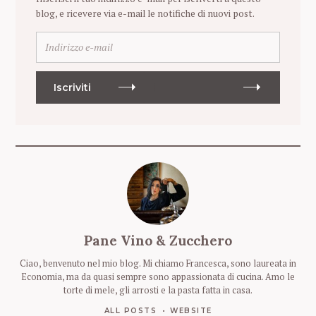
blog, e ricevere via e-mail le notifiche di nuovi post.
I
n
d
i
Iscriviti
r
i
z
z
o
e
-
m
a
i
Pane Vino & Zucchero
l
Ciao, benvenuto nel mio blog. Mi chiamo Francesca, sono laureata in
Economia, ma da quasi sempre sono appassionata di cucina. Amo le
torte di mele, gli arrosti e la pasta fatta in casa.
ALL POSTS
WEBSITE