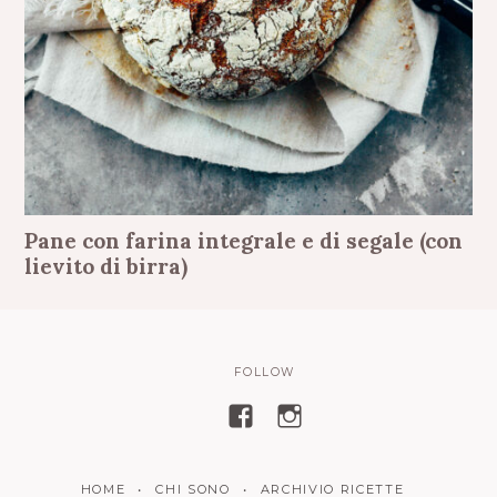
Pane con farina integrale e di segale (con
lievito di birra)
FOLLOW
V
V
i
i
s
s
HOME
CHI SONO
ARCHIVIO RICETTE
u
u