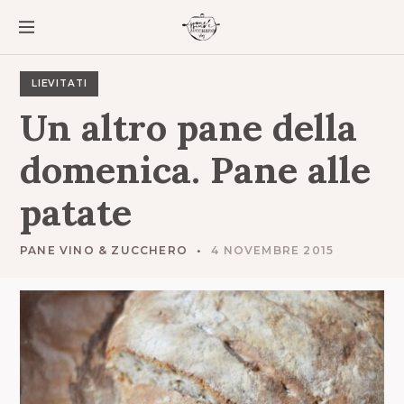
S
k
i
p
t
LIEVITATI
o
Un
altro
pane
della
c
o
domenica.
Pane
alle
n
t
patate
e
n
t
PANE VINO & ZUCCHERO
4 NOVEMBRE 2015