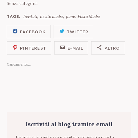
Senza categoria
lievitati
lievito madre
pane
Pasta Madre
TAGS
FACEBOOK
TWITTER
PINTEREST
E-MAIL
ALTRO
Caricamento...
Iscriviti al blog tramite email
Inserisci il tuo indirizzo e-mail per iscriverti a questo