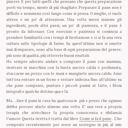
piacere. E per tutti quelli che pensano che questa preparazione
porti via tempo, niente di più sbagliato. Preparare il pane non è
difficile e nemmeno così lungo come si pensa. O meglio, ci vuole
attesa e un po’ di attenzione. Una volta messi insieme gli
ingredienti, pochi altri passi, un po’ di pazienza, e il pane è
pronto da infornare. Con esercizio e pazienza si comincia a
prendere familiarità con i tempi di lievitazione e ci si fa una vera
cultura sulle tipologie di farine. Su quest’ultime non si smette
mai di imparare, sono alla base di ogni preparazione del genere;
più sono di qualità, più otterrete buoni risultati.
Ho sempre adorato andare a comprare il pane con mamma,
rientrare in macchina con la busta ancora calda e profumata,
staccarne un pezzo con le mani e mangiarlo ancora caldo. Amo
tutt’ora entrare in un forno e restare indecisa fino all’ultimo su
che pane comprare, puntare i piccoli panini al latte, i filoni
integrali e qualche dolcino qua e là.
Ma….fare il pane in casa ha qualcosa in più e penso che ognuno
debba provare afarlo almeno una volta. E’ una vera a propria
terapia che arricchisce la propria conoscenza e ribilancia
l’umore. Questa ricetta è tratta dal libro
Come si fa il pane
. L’ho
comprato recentemente per avere un sostegno in più al mio