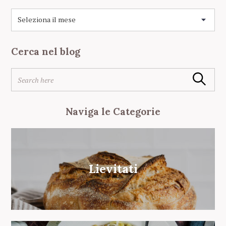
A
r
c
h
Cerca nel blog
i
v
S
i
Search
e
o
a
r
Naviga le Categorie
c
h
f
o
r
Lievitati
: