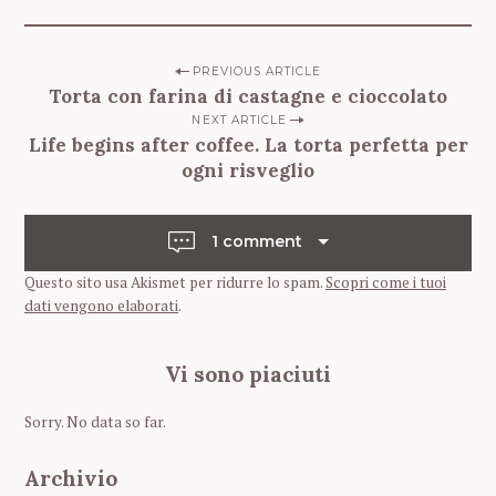
S
P
PREVIOUS ARTICLE
e
Torta con farina di castagne e cioccolato
a
o
r
NEXT ARTICLE
s
Life begins after coffee. La torta perfetta per
c
t
ogni risveglio
h
f
n
o
a
r
1 comment
v
:
Questo sito usa Akismet per ridurre lo spam.
Scopri come i tuoi
i
dati vengono elaborati
.
g
a
Vi sono piaciuti
t
i
Sorry. No data so far.
o
n
Archivio