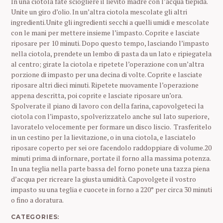
In una ciotola fate sciogliere il lievito madre con l’acqua tiepida.
Unite un giro d’olio. In un’altra ciotola mescolate gli altri
ingredienti.Unite gli ingredienti secchi a quelli umidi e mescolate
con le mani per mettere insieme l’impasto. Coprite e lasciate
riposare per 10 minuti. Dopo questo tempo, lasciando l’impasto
nella ciotola, prendete un lembo di pasta da un lato e ripiegatela
al centro; girate la ciotola e ripetete l’operazione con un’altra
porzione di impasto per una decina di volte. Coprite e lasciate
riposare altri dieci minuti. Ripetete nuovamente l’operazione
appena descritta, poi coprite e lasciate riposare un’ora.
Spolverate il piano di lavoro con della farina, capovolgeteci la
ciotola con l’impasto, spolverizzatelo anche sul lato superiore,
lavoratelo velocemente per formare un disco liscio. Trasferitelo
in un cestino per la lievitazione, o in una ciotola, e lasciatelo
riposare coperto per sei ore facendolo raddoppiare di volume.20
minuti prima di infornare, portate il forno alla massima potenza.
In una teglia nella parte bassa del forno ponete una tazza piena
d’acqua per ricreare la giusta umidità. Capovolgete il vostro
impasto su una teglia e cuocete in forno a 220° per circa 30 minuti
o fino a doratura.
CATEGORIES