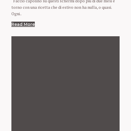
Faccio capolino su questi schermi dopo più di due mesi e
torno con una ricetta che di estivo non ha nulla, o quasi.
Ogni..
Read More