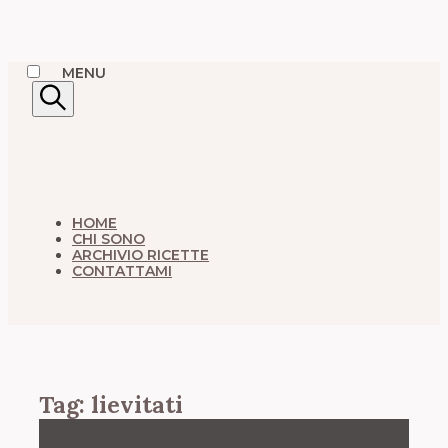
Skip
MENU
to
content
Search
HOME
CHI SONO
ARCHIVIO RICETTE
CONTATTAMI
Tag:
lievitati