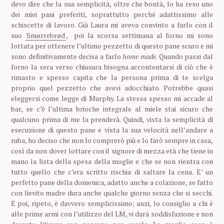
devo dire che la sua semplicità, oltre che bontà, lo ha reso uno
dei miei pani preferiti, soprattutto perché adattissimo alle
schiscette di lavoro. Già Laura mi aveva convinto a farlo con il
suo
Smørrebrød
, poi la scorsa settimana al forno mi sono
lottata per ottenere l’ultimo pezzetto di questo pane scuro e mi
sono definitivamente decisa a farlo
home made
.
Quando passi dal
forno la sera verso chiusura bisogna accontentarsi di ciò che è
rimasto e spesso capita che la persona prima di te scelga
proprio quel pezzetto che avevi adocchiato. Potrebbe quasi
eleggersi come legge di Murphy. La stessa spesso mi accade al
bar, se c’è l’ultima brioche integrale al miele stai sicuro che
qualcuno prima di me la prenderà. Quindi, vista la semplicità di
esecuzione di questo pane e vista la sua velocità nell’andare a
ruba, ho deciso che non lo comprerò più e lo farò sempre in casa,
così da non dover lottare con il signore di mezza età che tiene in
mano la lista della spesa della moglie e che se non rientra con
tutto quello che c’era scritto rischia di saltare la cena. E’ un
perfetto pane della domenica, adatto anche a colazione, se fatto
con lievito madre dura anche qualche giorno senza che si secchi.
E poi, ripeto, è davvero semplicissimo; anzi, lo consiglio a chi è
alle prime armi con l’utilizzo del LM, vi darà soddisfazione e non