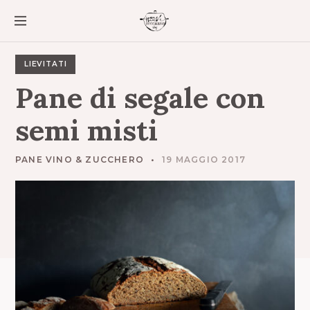
S
k
i
p
t
LIEVITATI
o
Pane
di
segale
con
c
o
semi
misti
n
t
e
PANE VINO & ZUCCHERO
19 MAGGIO 2017
n
t