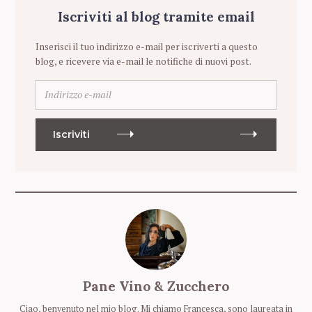
Iscriviti al blog tramite email
Inserisci il tuo indirizzo e-mail per iscriverti a questo
blog, e ricevere via e-mail le notifiche di nuovi post.
I
n
d
i
Iscriviti
r
i
z
z
o
e
-
m
a
i
Pane Vino & Zucchero
l
Ciao, benvenuto nel mio blog. Mi chiamo Francesca, sono laureata in