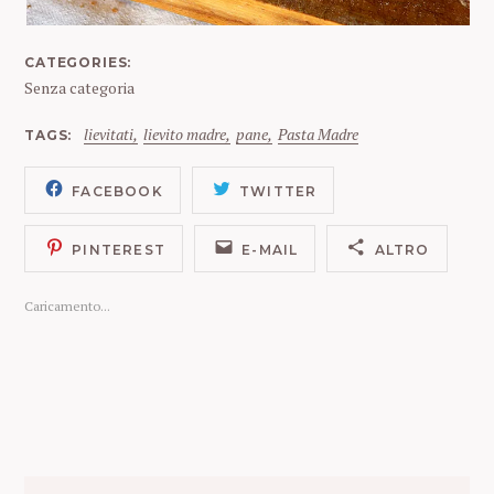
CATEGORIES
Senza categoria
S
e
lievitati
lievito madre
pane
Pasta Madre
TAGS
a
r
c
FACEBOOK
TWITTER
h
f
PINTEREST
E-MAIL
ALTRO
o
r
:
Caricamento...