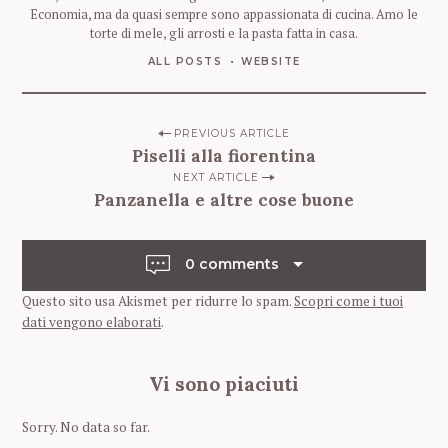
Economia, ma da quasi sempre sono appassionata di cucina. Amo le
torte di mele, gli arrosti e la pasta fatta in casa.
ALL POSTS
WEBSITE
P
PREVIOUS ARTICLE
Piselli alla fiorentina
o
NEXT ARTICLE
s
Panzanella e altre cose buone
t
n
0 comments
a
v
Questo sito usa Akismet per ridurre lo spam.
Scopri come i tuoi
dati vengono elaborati
.
i
g
Vi sono piaciuti
a
t
Sorry. No data so far.
i