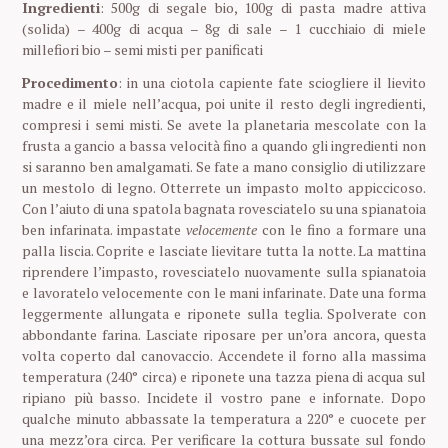
Ingredienti
: 500g di segale bio, 100g di pasta madre attiva
(solida) – 400g di acqua – 8g di sale – 1 cucchiaio di miele
millefiori bio – semi misti per panificati
Procedimento
: in una ciotola capiente fate sciogliere il lievito
madre e il miele nell’acqua, poi unite il resto degli ingredienti,
compresi i semi misti. Se avete la planetaria mescolate con la
frusta a gancio a bassa velocità fino a quando gli ingredienti non
si saranno ben amalgamati. Se fate a mano consiglio di utilizzare
un mestolo di legno. Otterrete un impasto molto appiccicoso.
Con l’aiuto di una spatola bagnata rovesciatelo su una spianatoia
ben infarinata. impastate
velocemente
con le fino a formare una
palla liscia. Coprite e lasciate lievitare tutta la notte. La mattina
riprendere l’impasto, rovesciatelo nuovamente sulla spianatoia
e lavoratelo velocemente con le mani infarinate. Date una forma
leggermente allungata e riponete sulla teglia. Spolverate con
abbondante farina. Lasciate riposare per un’ora ancora, questa
volta coperto dal canovaccio. Accendete il forno alla massima
temperatura (240° circa) e riponete una tazza piena di acqua sul
ripiano più basso. Incidete il vostro pane e infornate. Dopo
qualche minuto abbassate la temperatura a 220° e cuocete per
una mezz’ora circa. Per verificare la cottura bussate sul fondo