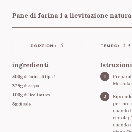
Pane di farina 1 a lievitazione natura
6
3-4 
PORZIONI:
TEMPO:
ingredienti
Istruzion
500g
Preparate
di farina di tipo 1
Mescolat
375g
di acqua
100g
di licoli attivo
Riprendet
per circa
8g
di sale
S
quando l’
e
ciotola).
a
quando no
r
piano. Po