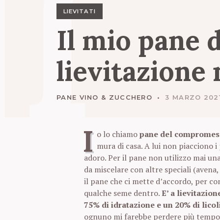
I
LIEVITATI
Il
mio
pane
lievitazione
PANE VINO & ZUCCHERO
3 MARZO 202
I
o lo chiamo
pane del compromes
mura di casa. A lui non piacciono i 
adoro. Per il pane non utilizzo mai una
da miscelare con altre speciali (avena, 
il pane che ci mette d’accordo, per co
qualche seme dentro.
E’ a lievitazion
75% di idratazione e un 20% di licol
ognuno mi farebbe perdere più tempo 