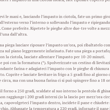
vi le mani e, lasciando l’impasto in ciotola, fate un primo giro
Press Esc to cancel.
ll’esterno verso l’interno o sollevando l’impasto e ripiegando
. Come preferite. Ripetete le pieghe altre due-tre volte a mezz
l’una dall’altra.
ma piega lasciare riposare l’impasto un’ora, poi ribaltatelo co
za sul piano leggermente infarinato. Fate una piega a portafog
on la ciotola, lasciate allentare l’impasto per 10-20 minuti.
 poi con la formatura (*). Spolverizzate un cestino di lievitaz
dante farina e adagiateci l’impasto con le pieghe di chiusura 
lto. Coprite e lasciate lievitare in frigo a 5 gradi fino al giorno
e circa, ma con una buona farina ci si può spingere fino a 18 or
il forno a 250 gradi, scaldate al suo interno la pentola di ghisa
n raggiunge i 200 gradi interni (io la lascio per mezz’ora circ
a, capovolgeteci l’impasto dentro, incidete il pane e chiudete
chio. Abbassate la temperatura a 220 gradi, infornate il pane 