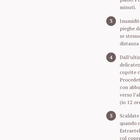
c
minuti.
h
f
Inumidite
o
pieghe da
r
se stesso
:
distanza 
Dall’ulti
delicatez
coprite c
Procedete
con abbon
verso l’a
(io 12 or
Scaldate 
quando no
Estraetel
col coper