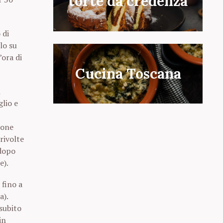
torte da credenza
 di
lo su
’ora di
Cucina Toscana
n
lio e
ione
rivolte
 dopo
e).
 fino a
a).
 subito
in