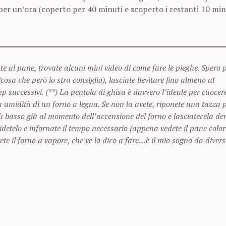
er un’ora (coperto per 40 minuti e scoperto i restanti 10 minu
ate al pane, trovate alcuni mini video di come fare le pieghe. Spero
(cosa che però io stra consiglio), lasciate lievitare fino almeno al
successivi. (**) La pentola di ghisa è davvero l’ideale per cuocere
a umidità di un forno a legna. Se non la avete, riponete una tazza 
ù basso già al momento dell’accensione del forno e lasciatecela de
cidetelo e infornate il tempo necessario (appena vedete il pane color
ete il forno a vapore, che ve lo dico a fare…è il mio sogno da diver