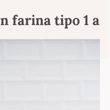
on
farina
tipo
1
a