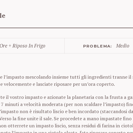
le
Ore + Riposo In Frigo
Medio
PROBLEMA:
i
 l’impasto mescolando insieme tutti gli ingredienti tranne il 
e velocemente e lasciate riposare per un’ora coperto.
e il vostro impasto e azionate la planetaria con la frusta a g
 7 minuti a velocità moderata (per non scaldare l’impasto) fin
impasto non è risultato liscio e ben incordato (staccandosi da
 Verso la fine unite il sale. Se procedete a mano impastate fino 
n otterrete un impasto liscio, senza residui di farina in ciotol
nete l’impasto in una ciotola oleata, fate riposare coperto pe