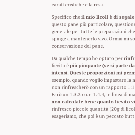
caratteristiche e la resa.
Specifico che
il mio licoli è di segal
questo pane più particolare, questione 
generale per tutte le preparazioni che
spinge a mantenerlo vivo. Ormai mi sono
conservazione del pane.
Da qualche tempo ho optato per
rinf
lievito è
più pimpante (se si parte d
intensi
.
Queste proporzioni mi perm
esempio, quando voglio impastare la ma
non rinfrescherò con un rapporto 1:1:1,
Farò un 1:3:3 o un 1:4:4, in linea di m
non
calcolate bene quanto lievito vi
rinfresco piccole quantità (20g di lico
esageriamo, che poi è un peccato butta