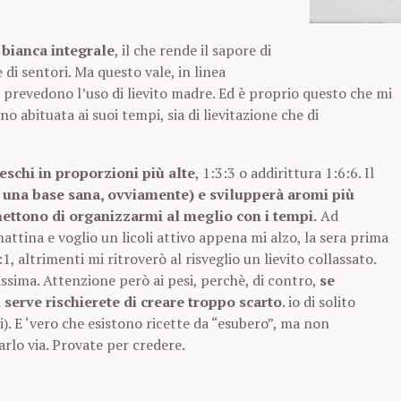
e bianca integrale
, il che rende il sapore di
di sentori. Ma questo vale, in linea
 prevedono l’uso di lievito madre. Ed è proprio questo che mi
 abituata ai suoi tempi, sia di lievitazione che di
reschi in proporzioni più alte
, 1:3:3 o addirittura 1:6:6. Il
a una base sana, ovviamente) e svilupperà aromi più
ettono di organizzarmi al meglio con i tempi.
Ad
ttina e voglio un licoli attivo appena mi alzo, la sera prima
 altrimenti mi ritroverò al risveglio un lievito collassato.
assima. Attenzione però ai pesi, perchè, di contro,
se
 serve rischierete di creare troppo scarto
. io di solito
li). E ‘vero che esistono ricette da “esubero”, ma non
rlo via. Provate per credere.