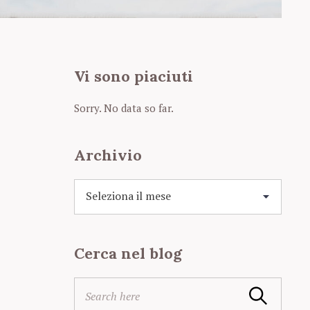
Vi sono piaciuti
Sorry. No data so far.
Archivio
A
r
c
h
Cerca nel blog
i
v
i
S
Search
o
e