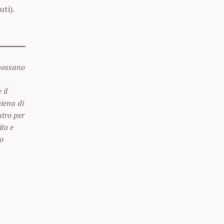
ti).
 possano
 il
piena di
ntro per
ito e
so