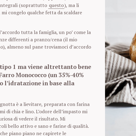
ntegrali (soprattutto
questo
), ma li
mi congelo qualche fetta da scaldare
’accordo tutta la famiglia, un po’ come la
ze differenti a pranzo/cena (il mio
uo), almeno sul pane troviamoci d’accordo
tipo 1 ma viene altrettanto bene
o Farro Monococco (un 35%-40%
 l’idratazione in base alla
notta è a lievitare, preparata con farina
i di chia e lino. L’odore dell’impasto mi
riosa di vedere il risultato. Mi
li bello attivo e sano e farine di qualità.
che piano piano ne capirete le